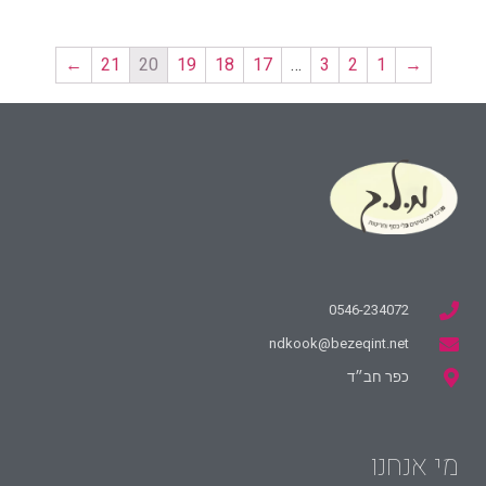
←
21
20
19
18
17
…
3
2
1
→
0546-234072
ndkook@bezeqint.net
כפר חב״ד
מי אנחנו