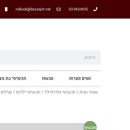
ndkook@bezeqint.net
03-9604935
נשים ונערות
טבעות
תכשיטי בת מצו
עמוד הבית
/
תכשיטי גולדפילד
/
תכשיטי ילדות
/
עגילים
/
מבצע!