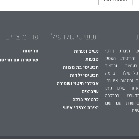
ו
תכשיטי גולדפילד
עוד מוצרים
חריטות
י תיבות: מרכז
נשים ונערות
וחריטות. העסק
טבעות
שרשרת עם חריטת
יצוב ובייצור
תכשיטי בת מצווה
ולדפילד ברמה
תכשיטי ילדות
ם ובנגיעה אישית.
אביזרי חיטוי ושמירה
באתר שלנו ניתן
שיבוצים
כשיט בהרכבה
כרטיסי ברכה
שרשרת עם שם
יצירת צמידי אישי
ית.