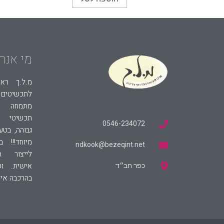
מי אנחנ
מ.ל.ך ראש
לתכשיטים 
מתמחה בע
תכשיטי ג
0546-234072
גבוהה, בטע
מיוחד!!! 
ndkook@bezeqint.net
לייצור ת
אישית. ו
כפר חב״ד
בהרכבה איש