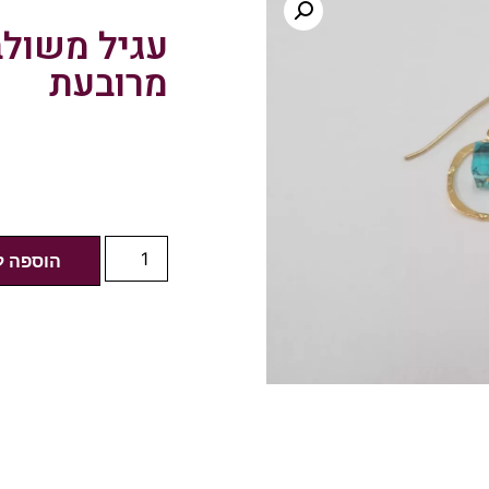
עגיל משולב
מרובעת
הוספה ל