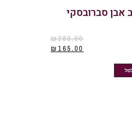
 אבן סברובסקי
₪
280.00
₪
165.00
סל