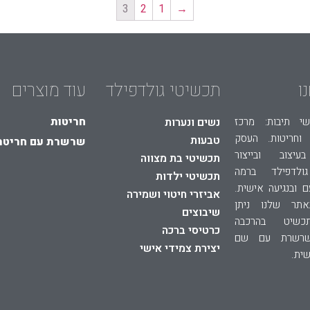
3
2
1
→
ו
תכשיטי גולדפילד
עוד מוצרים
חריטות
י תיבות: מרכז
נשים ונערות
וחריטות. העסק
טבעות
שרשרת עם חריטת
יצוב ובייצור
תכשיטי בת מצווה
ולדפילד ברמה
תכשיטי ילדות
ם ובנגיעה אישית.
אביזרי חיטוי ושמירה
באתר שלנו ניתן
שיבוצים
כשיט בהרכבה
כרטיסי ברכה
שרשרת עם שם
יצירת צמידי אישי
ית.