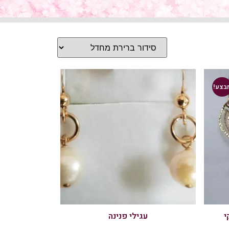
בצע!
י
עגילי פנינה