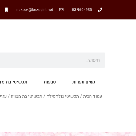
ndkook@bezeqint.net
03-9604935
נשים ונערות
טבעות
תכשיטי בת מצו
עמוד הבית
/
תכשיטי גולדפילד
/
תכשיטי בת מצווה
/
עגיל