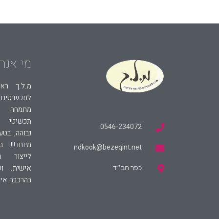
מי אנחנ
מ.ל.ך ראש
לתכשיטים 
מתמחה בע
תכשיטי ג
0546-234072
גבוהה, בטע
מיוחד!!! 
ndkook@bezeqint.net
לייצור ת
אישית. ו
כפר חב״ד
בהרכבה איש